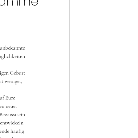
ebamme
d unbekannte
glichkeiten 
digen Geburt 
t weniger, 
uf Eure 
en neuer 
 Bewusstsein
 entwickeln 
ende häufig 