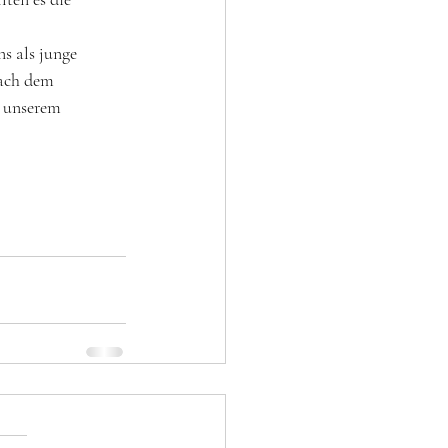
s als junge 
nach dem 
t unserem 