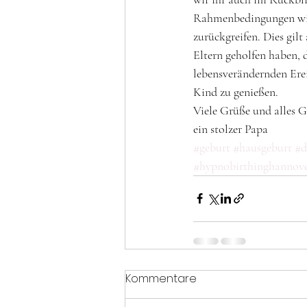
Rahmenbedingungen wied
zurückgreifen. Dies gil
Eltern geholfen haben, 
lebensverändernden Erei
Kind zu genießen. 
Viele Grüße und alles 
ein stolzer Papa
#geburt
#hausgeburt
#d
#hypnobirthinghannov
Kommentare