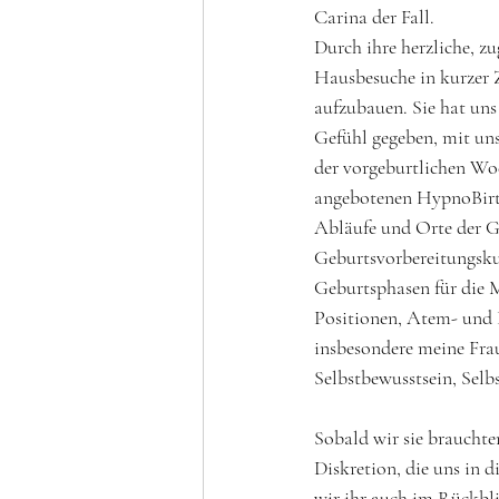
Carina der Fall. 
Durch ihre herzliche, zu
Hausbesuche in kurzer Z
aufzubauen. Sie hat un
Gefühl gegeben, mit uns
der vorgeburtlichen Woc
angebotenen HypnoBirth
Abläufe und Orte der Ge
Geburtsvorbereitungsku
Geburtsphasen für die 
Positionen, Atem- und 
insbesondere meine Frau 
Selbstbewusstsein, Selb
Sobald wir sie brauchte
Diskretion, die uns in d
wir ihr auch im Rückbli