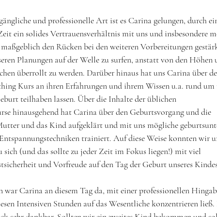
gängliche und professionelle Art ist es Carina gelungen, durch ei
eit ein solides Vertrauensverhältnis mit uns und insbesondere m
s maßgeblich den Rücken bei den weiteren Vorbereitungen gestärk
eren Planungen auf der Welle zu surfen, anstatt von den Höhen 
hen überrollt zu werden. Darüber hinaus hat uns Carina über de
ing Kurs an ihren Erfahrungen und ihrem Wissen u.a. rund um 
burt teilhaben lassen. Über die Inhalte der üblichen 
rse hinausgehend hat Carina über den Geburtsvorgang und die 
Mutter und das Kind aufgeklärt und mit uns mögliche geburtsunt
Entspannungstechniken trainiert. Auf diese Weise konnten wir u
sich (und das sollte zu jeder Zeit im Fokus liegen!) mit viel 
stsicherheit und Vorfreude auf den Tag der Geburt unseres Kindes 
n war Carina an diesem Tag da, mit einer professionellen Hingab
iesen Intensiven Stunden auf das Wesentliche konzentrieren ließ.
ck sehr dankbar. Sollten wir ein zweites Kind bekommen und soll