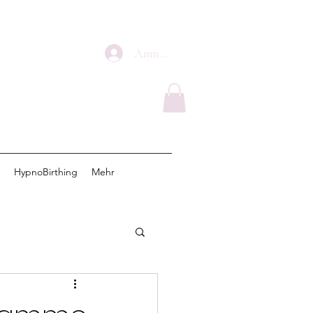
Anmelden
HypnoBirthing
Mehr