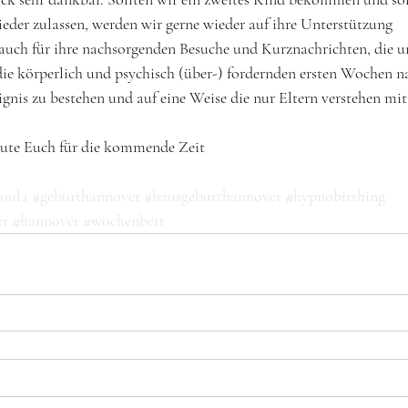
er zulassen, werden wir gerne wieder auf ihre Unterstützung 
t auch für ihre nachsorgenden Besuche und Kurznachrichten, die un
die körperlich und psychisch (über-) fordernden ersten Wochen 
gnis zu bestehen und auf eine Weise die nur Eltern verstehen mi
Gute Euch für die kommende Zeit 
oula
#geburthannover
#hausgeburthannover
#hypnobirthing
er
#hannover
#wochenbett