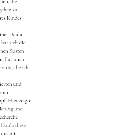
hen, die 
gehen zu 
res Kindes 
einer Doula 
hat sich die
enen Kosten 
n. Für mich 
vität, die ich 
ierten und 
eren 
pf. Hier zeigte
ierung und 
echerche 
 Doula diese 
 uns mit 