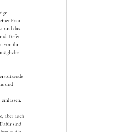
nige 
einer Frau 
t und das 
und Tiefen 
n von ihr 
mögliche 
erstützende 
ns und 
einlassen. 
e, aber auch 
 Dafür sind 
ten es die 