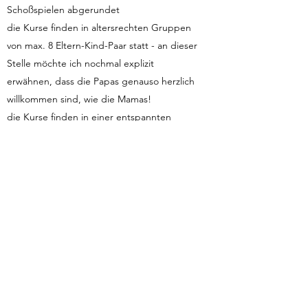
Schoßspielen abgerundet
die Kurse finden in altersrechten Gruppen
von max. 8 Eltern-Kind-Paar statt - an dieser
Stelle möchte ich nochmal explizit
erwähnen, dass die Papas genauso herzlich
willkommen sind, wie die Mamas!
die Kurse finden in einer entspannten
Atmosphäre statt, während der Kursstunde
ist es mir wichtig, dass Ihr auf Euer Kind
achtet und Ihr dürft jederzeit Stillen bzw.
das Fläschchen geben, Kuscheln, Tragen
und herumlaufen - alles darf und nichts
muss!
0-6 MONATE
Der Eltern Kind Kurs für die Allerkleinsten