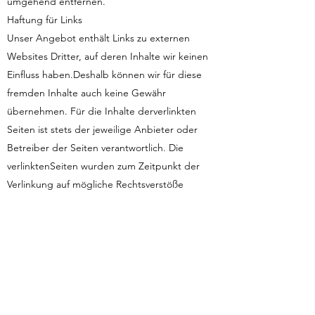
umgehend entfernen.
Haftung für Links
Unser Angebot enthält Links zu externen
Websites Dritter, auf deren Inhalte wir keinen
Einfluss haben.Deshalb können wir für diese
fremden Inhalte auch keine Gewähr
übernehmen. Für die Inhalte derverlinkten
Seiten ist stets der jeweilige Anbieter oder
Betreiber der Seiten verantwortlich. Die
verlinktenSeiten wurden zum Zeitpunkt der
Verlinkung auf mögliche Rechtsverstöße
überprüft. Rechtswidrige Inhaltewaren zum
Zeitpunkt der Verlinkung nicht erkennbar.Eine
permanente inhaltliche Kontrolle der verlinkten
Seiten ist jedoch ohne konkrete Anhaltspunkte
einerRechtsverletzung nicht zumutbar. Bei
Bekanntwerden von Rechtsverletzungen
werden wir derartige Linksumgehend